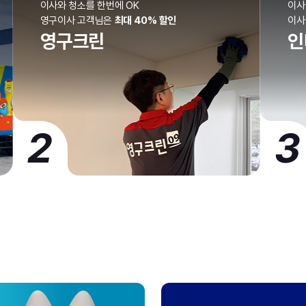
이사와 청소를 한번에 OK
이사
영구이사 고객님은
최대 40% 할인
이
영구크린
인
2
3