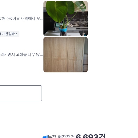
부장님 오순이모님 서울에서 장거리 이사 너무잘해주셨어요 새벽에서 오셔서 사다리도 안돼서 엘리베이터로 짐을옮겼는데도 손상없이 친절하게잘해주셨어요 더운날씨에 고생많으셨고 조심해서 올라가세요
대가 친절해요
무더운 날씨에 양 엘리베이터 작업 땀을 펄펄 흘리시면서 고생을 너무 많이 하셨습니다.포장에서 정리까지 만족합니다 몆 칠만 쓰고버린는 냉장고 청소까지 안방 장농까지 질맞 처주시고 너무나 애써주셨서 만족합니다 ㅎㅎ
6,693
건
누적 현장점검