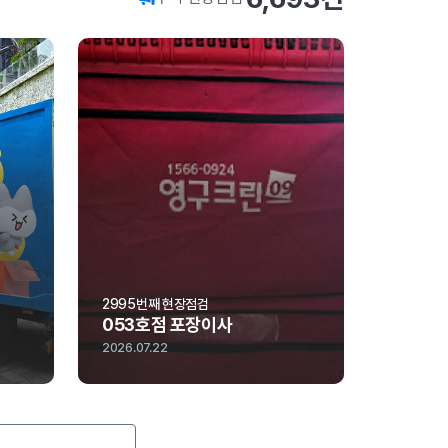
2995번째 현장점검
3002번
053호점 포장이사
210호
2026.07.22
2026.07.