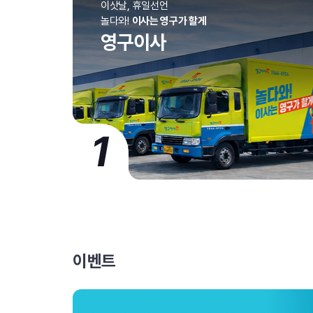
이삿날, 휴일선언
놀다와!
이사는 영구가 할게
영구이사
1
이벤트