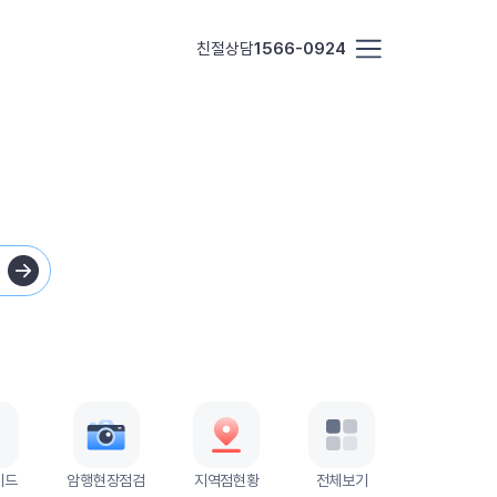
친절상담
1566-0924
이드
암행현장점검
지역점현황
전체보기