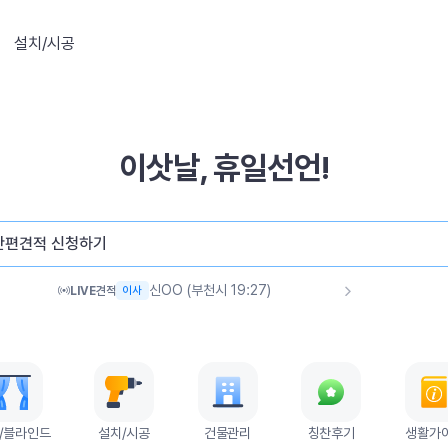
설치/시공
이삿날, 휴일선언!
신OO (의정부시 19:34)
이사
백OO (부천시 19:31)
이사
간편견적 신청하기
미OO (달서구 19:27)
이사
신OO (부천시 19:27)
이사
박OO (세종시 19:25)
LIVE
견적
이사
문OO (용산구 19:16)
이사
노OO (고양시 19:16)
이사
김OO (이천시 19:14)
이사
박OO (송파구 19:13)
청소
박OO (에어컨 19:13)
청소
/블라인드
설치/시공
건물관리
칭찬후기
생활가