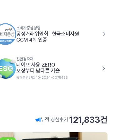
소비자중심경영
공정거래위원회 · 한국소비자원
CCM 4회 인증
친환경자재
테이프 사용 ZERO
포장부터 남다른 기술
특허출원번호 10-2024-0075435
121,833
건
누적 칭찬후기