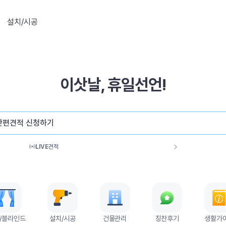
설치/시공
이삿날, 휴일선언!
간편견적 신청하기
LIVE
견적
/블라인드
설치/시공
건물관리
칭찬후기
생활가