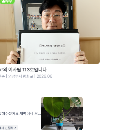
우수
우수
동그자체 영구이사253호점(평수줄이시는분들 필독)
백일 아기랑 
민 | 부천시 소사구 | 2026.06
유선재 | 하남시
부장님 오순이모님 서울에서 장거리 이사 너무잘해주셨어요 새벽에서 오셔서 사다리도 안돼서 엘리베이터로 짐을옮겼는데도 손상없이 친절하게잘해주셨어요 더운날씨에 고생많으셨고 조심해서 올라가세요
대가 친절해요