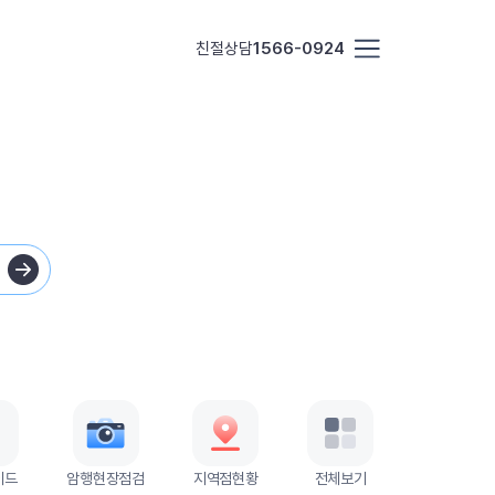
친절상담
1566-0924
이드
암행현장점검
지역점현황
전체보기