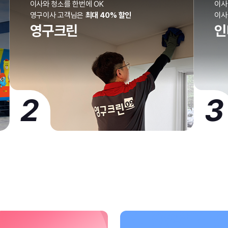
이사와 청소를 한번에 OK
이사
영구이사 고객님은
최대 40% 할인
이
영구크린
인
2
3