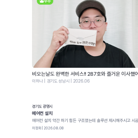
최우수
 이사했어...
[내돈내산 후기] 이사계의 어벤져스! 영구이사 208호.
정상균 | 서울시 강서구 | 2026.06
경기도 광명시
에어컨 설치
차정화 | 2026.08.08