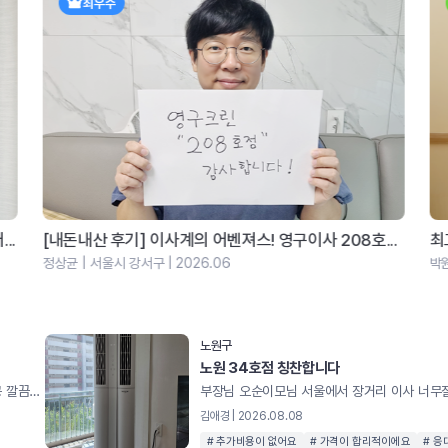
우수
..
최고의 이사팀 113호입니다
감
박원준 | 의정부시 평화로 | 2026.06
박세
노원구
노원 34호점 칭찬합니다
에어컨 설치 약간 하기 힘든 구조였는데 솔루션 제시해주시고 시공 깔끔하게 해주셔서 감사합니다
김애경 | 2026.08.08
# 추가비용이 없어요
# 가격이 합리적이에요
# 응