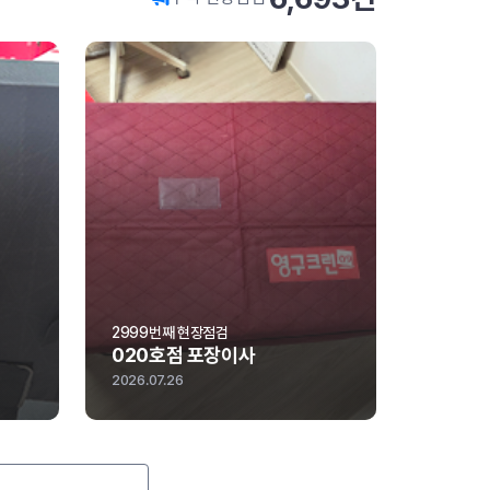
2998번째 현장점검
2997번
109호점 포장이사
216
2026.07.25
2026.07