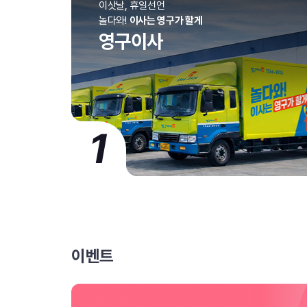
이삿날, 휴일선언
놀다와!
이사는 영구가 할게
영구이사
1
이벤트