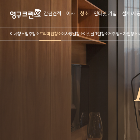
간편견적
이사
청소
인터넷 가입
설치/시
이사청소
입주청소
프리미엄청소
이사당일청소
이삿날 1인청소
거주청소
가전청소