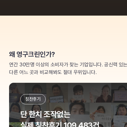
왜 영구크린인가?
연간 30만명 이상의 소비자가 찾는 기업입니다. 공신력 있
다른 어느 곳과 비교해봐도 절대 우위입니다.
칭찬후기
단 한치 조작없는
실제 칭찬후기 109,483건