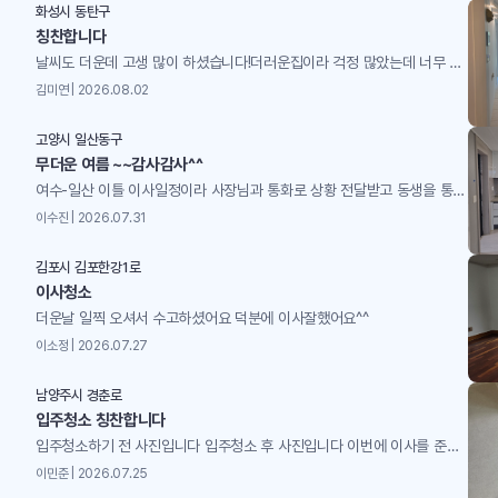
화성시 동탄구
칭찬합니다
날씨도 더운데 고생 많이 하셨습니다!더러운집이라 걱정 많았는데 너무 깨끗해졌어요!
김미연 | 2026.08.02
고양시 일산동구
무더운 여름 ~~감사감사^^
여수-일산 이틀 이사일정이라 사장님과 통화로 상황 전달받고 동생을 통해 전후 상황을 전해 듣고틈틈이 사장님께서 사진과 동영상으로 실시간 보고해주셔서 ^^ 청소걱정 하지 않고 맘 편히 마무리하고 일산을 향해 가고 있는중 사장님 직원분들께 넘 고맙고 감사해서 글 올립니다 .한번더 이사 계획중이라 담번에도 사장님께 부탁드리고 싶습니다~~더운날 고생 많으셨고 감사합니다^^
이수진 | 2026.07.31
김포시 김포한강1로
이사청소
더운날 일찍 오셔서 수고하셨어요 덕분에 이사잘했어요^^
이소정 | 2026.07.27
남양주시 경춘로
입주청소 칭찬합니다
입주청소하기 전 사진입니다 입주청소 후 사진입니다 이번에 이사를 준비하면서 영구이사의 입주청소 서비스를 함께 이용했는데, 정말 만족스러웠던 경험이라 후기 남겨봅니다. 사실 저희 집은 이사 전에 전체적으로 인테리어 공사를 새로 진행한 상태라 청소 전에는 집 안 곳곳이 공사 먼지와 분진으로 꽤 지저분한 상태였어요. 새로 인테리어를 한 만큼 깨끗한 공간에서 입주하고 싶었는데, 직접 청소하기에는 손이 많이 가고 일반적인 청소만으로는 해결하기 어려운 부분도 많아서 전문 입주청소를 이용하게 됐습니다.처음 상담할 때부터 직원분께서 정말 친절하게 응대해 주셔서 기분 좋게 서비스를 예약할 수 있었어요. 단순히 예약만 진행하는 것이 아니라 청소 범위와 진행 과정, 어떤 부분을 중점적으로 확인하는지까지 자세하게 설명해 주셔서 처음 이용하는 입장에서도 믿음이 갔습니다.청소 당일에도 직원분들이 꼼꼼하고 전문적으로 작업해 주시는 모습이 인상적이었어요. 인테리어 공사 후에 남아 있던 먼지와 분진은 물론이고, 눈에 잘 띄지 않는 구석이나 틈새까지 세심하게 신경 써서 청소해 주셨습니다. 특히 새로 인테리어한 공간이다 보니 혹시 청소 과정에서 가구나 마감재에 손상이 생기지는 않을까 걱정했는데, 각 공간과 자재의 특성을 고려해서 조심스럽게 작업해 주시는 모습이 보여서 안심할 수 있었어요.청소가 끝난 후 집을 둘러보는데 정말 깜짝 놀랐습니다. 공사 직후에는 아무리 새로 인테리어를 했어도 먼지 때문에 전체적으로 지저분하고 어수선한 느낌이었는데, 청소가 끝나고 나니 집이 완전히 달라진 것처럼 깔끔하고 쾌적해졌어요. 새로 인테리어한 공간의 분위기도 훨씬 잘 살아나고, 이제야 정말 새로운 집에 입주한다는 실감이 들더라고요.무엇보다 좋았던 점은 청소만 해놓고 끝나는 것이 아니라, 작업한 부분에 대해 자세하게 설명해 주시고 청소 후 상태도 함께 확인해 주셨다는 점이에요. 제가 미처 생각하지 못했던 부분까지 세심하게 체크해 주셔서 더욱 만족스러웠습니다. 직원분들 모두 친절하시고 책임감 있게 작업해 주셔서 처음 상담부터 청소가 끝나는 순간까지 전반적으로 서비스 만족도가 정말 높았어요.인테리어 공사 후 입주청소를 알아보시는 분들이라면 특히 전문적인 청소가 왜 필요한지 직접 느끼실 것 같아요. 새로 인테리어한 집을 정말 깨끗한 상태에서 시작하고 싶었는데, 영구이사 덕분에 기분 좋게 입주할 수 있었습니다. 친절한 응대부터 꼼꼼하고 전문적인 청소, 그리고 청소 과정과 결과에 대한 자세한 설명까지 전체적으로 만족스러운 서비스였어요. 주변에서 입주청소 업체를 추천해 달라고 한다면 자신 있게 추천할 수 있을 것 같고, 다음에 또 이사하거나 청소가 필요할 일이 생긴다면 다시 이용하고 싶습니다. 덕분에 깨끗하고 쾌적한 새집에서 기분 좋게 새로운 시작을 할 수 있었어요!
이민준 | 2026.07.25