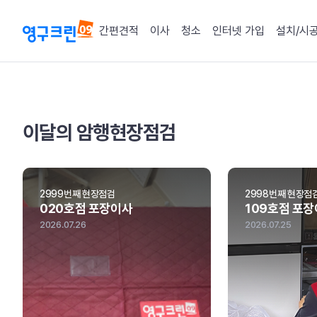
간편견적
이사
청소
인터넷 가입
설치/시
암행현장점검
이달의 암행현장점검
2999번째 현장점검
2998번째 현장점
020호점 포장이사
109호점 포
2026.07.26
2026.07.25