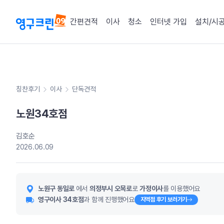
간편견적
이사
청소
인터넷 가입
설치/시
칭찬후기
이사
단독견적
노원34호점
김호순
2026.06.09
노원구 동일로
에서
의정부시 오목로
로
가정이사
를 이용했어요
영구이사 34호점
과 함께 진행했어요
지역점 후기 보러가기